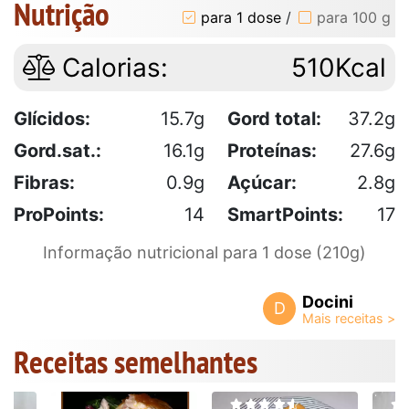
Nutrição
para 1 dose
/
para 100 g
Calorias:
510Kcal
Glícidos:
15.7g
Gord total:
37.2g
Gord.sat.:
16.1g
Proteínas:
27.6g
Fibras:
0.9g
Açúcar:
2.8g
ProPoints:
14
SmartPoints:
17
Informação nutricional para 1 dose (210g)
Docini
D
Receitas semelhantes