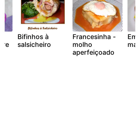
Bifinhos à
Francesinha -
Emp
bre
salsicheiro
molho
mas
aperfeiçoado