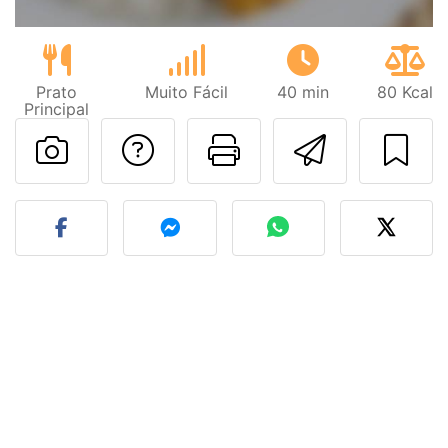
Prato
Muito Fácil
40 min
80 Kcal
Principal
Falar com o autor d
Imprima esta
Enviar 
Fez esta receita? Compart