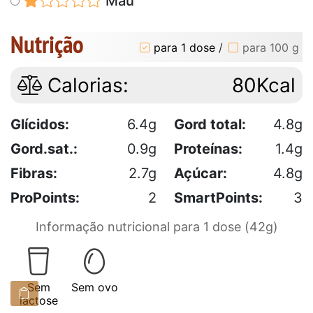
Mau
Nutrição
para 1 dose
/
para 100 g
Calorias:
80Kcal
Glícidos:
6.4g
Gord total:
4.8g
Gord.sat.:
0.9g
Proteínas:
1.4g
Fibras:
2.7g
Açúcar:
4.8g
ProPoints:
2
SmartPoints:
3
Informação nutricional para 1 dose (42g)
Sem
Sem ovo
lactose