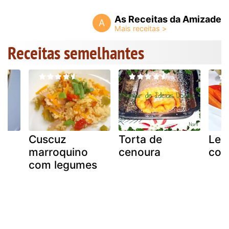
As Receitas da Amizade
A
Receitas semelhantes
Cuscuz
Torta de
Leg
marroquino
cenoura
con
com legumes