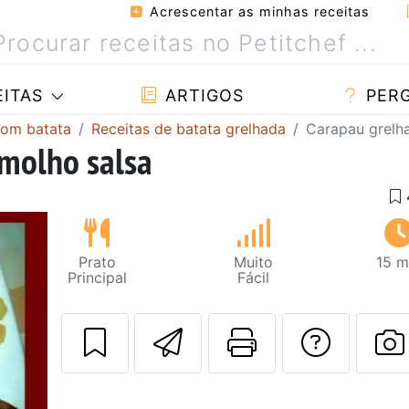
Acrescentar as minhas receitas
ITAS
ARTIGOS
PER
com batata
Receitas de batata grelhada
Carapau grelh
molho salsa
Prato
Muito
15 m
Principal
Fácil
Enviar esta rec
Imprima es
Falar
F