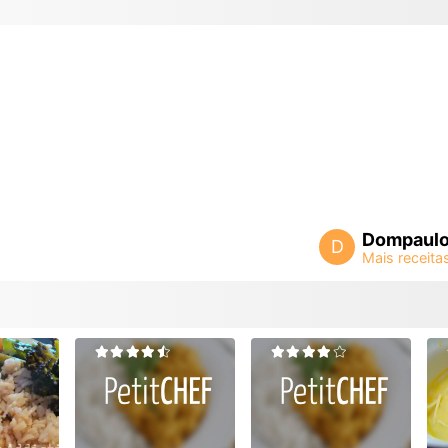
Dompaul
D