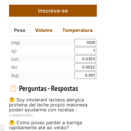
Inscreva-se
Peso
Volume
Temperatura
(mg)
(g)
(oz)
(lb)
(kg)
Perguntas - Respostas
🤔 Soy intolerant lacteos alergica
proteina del leche propio maionesa
poden ayudarme con recetas -
1 resposta(s)
🤔 Como posso perder a barriga
rapidamente até ao verão?