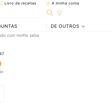
Livro de receitas
A minha conta
GUNTAS
DE OUTROS
ado com molho salsa
in
eita a um amigo
ta página
 com o autor da receita
ez esta receita? Compartilhe