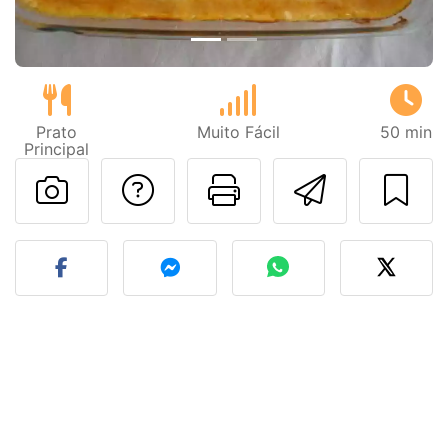
Prato
Muito Fácil
50 min
Principal
Falar com o autor d
Imprima esta
Enviar 
Fez esta receita? Compart