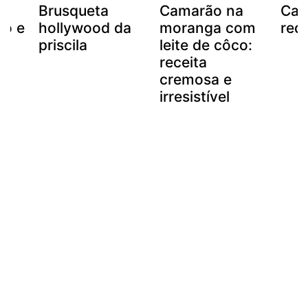
e
Brusqueta
Camarão na
Cam
o e
hollywood da
moranga com
req
priscila
leite de côco:
receita
cremosa e
irresistível