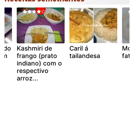
uado
Kashmiri de
Caril á
Moq
com
frango (prato
tailandesa
fat
indiano) com o
respectivo
arroz...