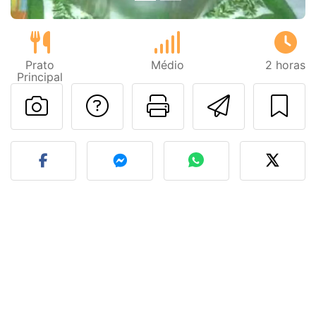
Prato
Médio
2 horas
Principal
Falar com o autor d
Imprima esta
Enviar 
Fez esta receita? Compart