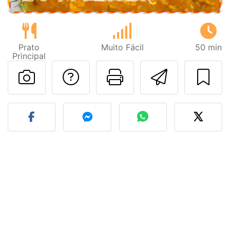
Prato
Muito Fácil
50 min
Principal
Falar com o autor d
Imprima esta
Enviar 
Fez esta receita? Compart