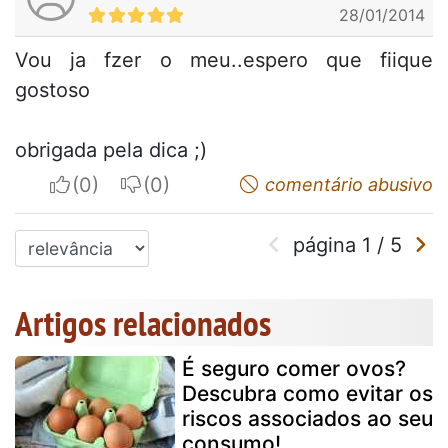
28/01/2014
Vou ja fzer o meu..espero que fiique
gostoso
obrigada pela dica ;)
I apreciate
I do not appreciate
comentário abusivo
página
1
/
5
Artigos relacionados
É seguro comer ovos?
Descubra como evitar os
riscos associados ao seu
consumo!