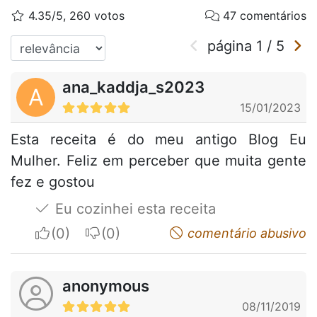
4.35/5, 260 votos
47 comentários
página
1
/
5
ana_kaddja_s2023
A
15/01/2023
Esta receita é do meu antigo Blog Eu
Mulher. Feliz em perceber que muita gente
fez e gostou
Eu cozinhei esta receita
I apreciate
I do not appreciate
comentário abusivo
anonymous
08/11/2019