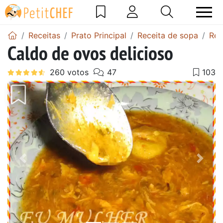
Receitas
Prato Principal
Receita de sopa
Rec
Caldo de ovos delicioso
Anterior
Next