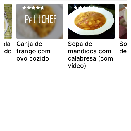
bola
Canja de
Sopa de
Sop
fado
frango com
mandioca com
de 
ovo cozido
calabresa (com
vídeo)