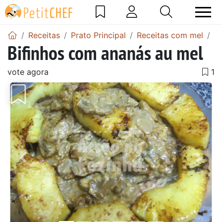
Receitas
Prato Principal
Receitas com mel
B
Bifinhos com ananás au mel
vote agora
Anterior
Next