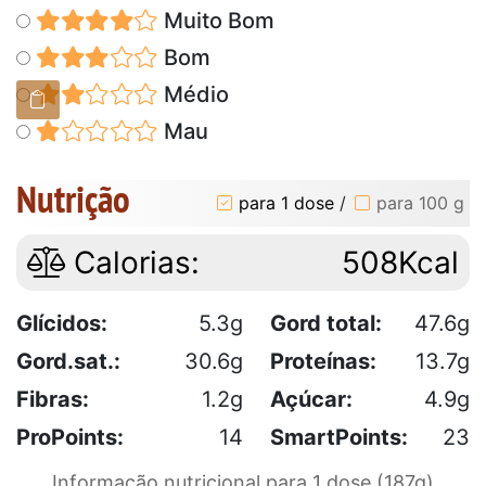
Muito Bom
Bom
Médio
Mau
Nutrição
para 1 dose
/
para 100 g
Calorias:
508Kcal
Glícidos:
5.3g
Gord total:
47.6g
Gord.sat.:
30.6g
Proteínas:
13.7g
Fibras:
1.2g
Açúcar:
4.9g
ProPoints:
14
SmartPoints:
23
Informação nutricional para 1 dose (187g)