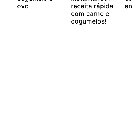
ovo
receita rápida
ana
com carne e
cogumelos!