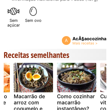
Sem
Sem ovo
açúcar
AcÃ§aocozinha
A
Receitas semelhantes
ado
Macarrão de
Como cozinhar
Cub
de
arroz com
macarrão
vit
cogumelo e
instantâneo?
cog