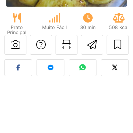
Prato
Muito Fácil
30 min
508 Kcal
Principal
Falar com o autor d
Imprima esta
Enviar 
Fez esta receita? Compart