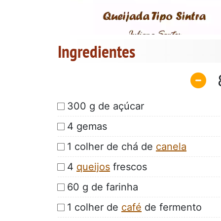
Ingredientes
300 g de açúcar
4 gemas
1 colher de chá de
canela
4
queijos
frescos
60 g de farinha
1 colher de
café
de fermento