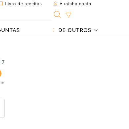
Livro de receitas
A minha conta
GUNTAS
DE OUTROS
in
eita a um amigo
ta página
 com o autor da receita
ez esta receita? Compartilhe