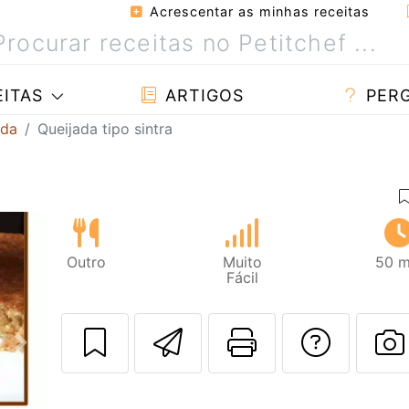
Acrescentar as minhas receitas
ITAS
ARTIGOS
PER
ada
Queijada tipo sintra
Outro
Muito
50 m
Fácil
Enviar esta rec
Imprima es
Falar
Next
F