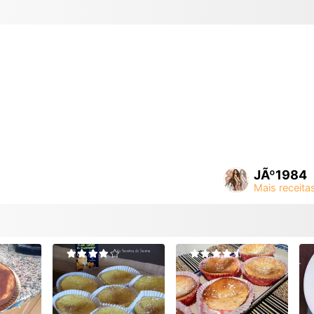
JÃº1984