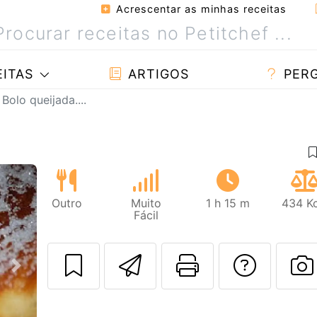
Acrescentar as minhas receitas
ITAS
ARTIGOS
PER
Bolo queijada....
Outro
Muito
1 h 15 m
434 Kc
Fácil
Enviar esta rec
Imprima es
Falar
Next
F