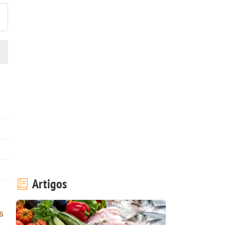
Artigos
s