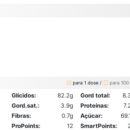
para 1 dose
/
para 100
Glícidos:
82.2g
Gord total:
8.
Gord.sat.:
3.9g
Proteínas:
7.
Fibras:
0.7g
Açúcar:
69.
ProPoints:
12
SmartPoints: