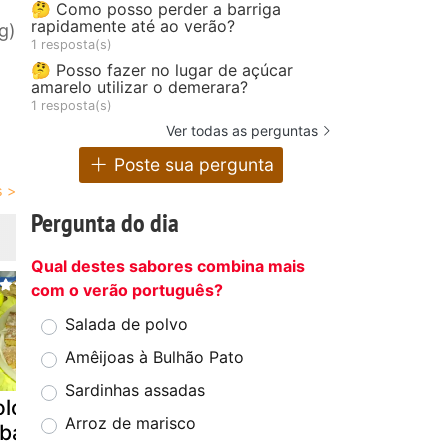
🤔 Como posso perder a barriga
rapidamente até ao verão?
g)
1 resposta(s)
🤔 Posso fazer no lugar de açúcar
amarelo utilizar o demerara?
1 resposta(s)
Ver todas as perguntas
Poste sua pergunta
Pergunta do dia
Qual destes sabores combina mais
com o verão português?
Salada de polvo
Amêijoas à Bulhão Pato
Sardinhas assadas
lo chiffon de
Mensagem
Bolo rainha
Arroz de marisco
ubá
especial,para