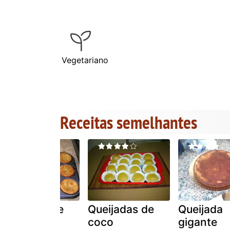
Vegetariano
Receitas semelhantes
Queijadas de
Queijadas de
Queijada
leite
coco
gigante