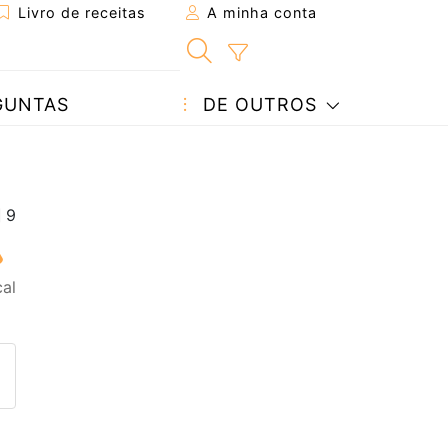
Livro de receitas
A minha conta
GUNTAS
DE OUTROS
al
eita a um amigo
ta página
 com o autor da receita
ez esta receita? Compartilhe