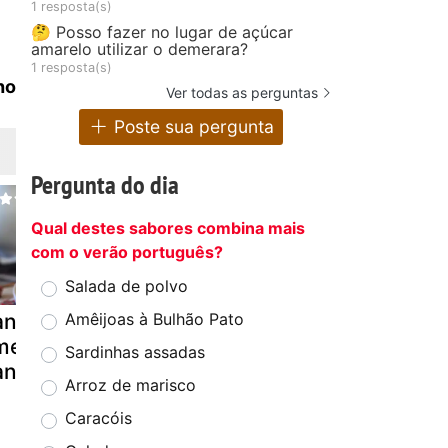
1 resposta(s)
🤔 Posso fazer no lugar de açúcar
amarelo utilizar o demerara?
1 resposta(s)
ho
Ver todas as perguntas
Poste sua pergunta
Pergunta do dia
Qual destes sabores combina mais
com o verão português?
Salada de polvo
anquecas
Panqueca com
Panquecas 
Amêijoas à Bulhão Pato
mericanas -
cebolinha
ricota
Sardinhas assadas
ancakes
verde
Arroz de marisco
Caracóis