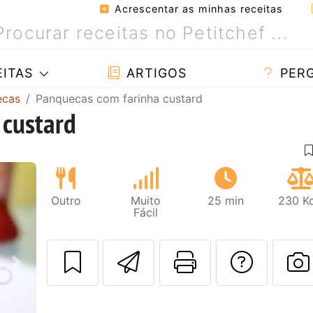
Acrescentar as minhas receitas
ITAS
ARTIGOS
PER
ecas
Panquecas com farinha custard
 custard
Outro
Muito
25 min
230 Kc
Fácil
Enviar esta rec
Imprima es
Falar
Next
F