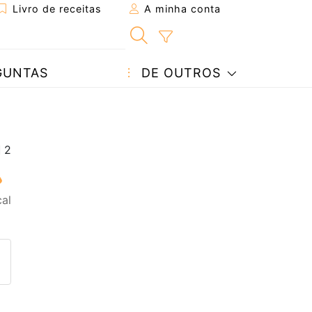
Livro de receitas
A minha conta
GUNTAS
DE OUTROS
al
eita a um amigo
ta página
 com o autor da receita
ez esta receita? Compartilhe