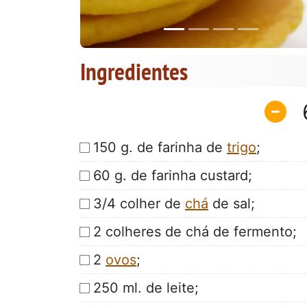
Ingredientes
150 g. de farinha de
trigo
;
60 g. de farinha custard;
3/4 colher de
chá
de sal;
2 colheres de chá de fermento;
2
ovos
;
250 ml. de leite;