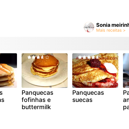
Sonia meirin
s
Panquecas
Panquecas
P
as
fofinhas e
suecas
a
buttermilk
p