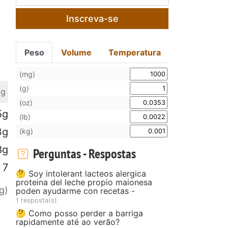
Inscreva-se
Peso
Volume
Temperatura
(mg)
(g)
 g
(oz)
5g
(lb)
3g
(kg)
8g
Perguntas - Respostas
7
🤔 Soy intolerant lacteos alergica
proteina del leche propio maionesa
g)
poden ayudarme con recetas -
1 resposta(s)
🤔 Como posso perder a barriga
rapidamente até ao verão?