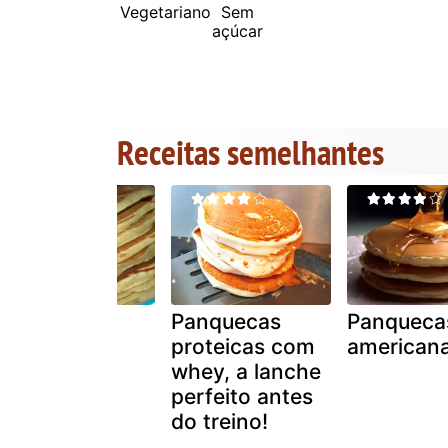
Vegetariano
Sem
açúcar
Receitas semelhantes
Panquecas
Panquecas
Panqueca
fofas
proteicas com
american
whey, a lanche
perfeito antes
do treino!