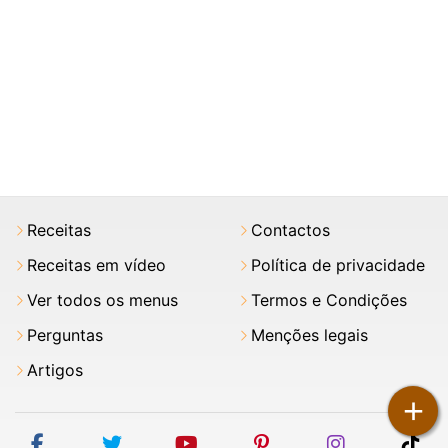
Receitas
Contactos
Receitas em vídeo
Política de privacidade
Ver todos os menus
Termos e Condições
Perguntas
Menções legais
Artigos
+
facebook
twitter
youtube
pinterest
instagram
tik