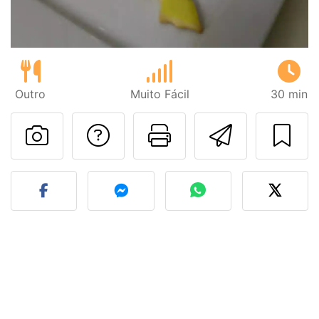
Outro
Muito Fácil
30 min
Falar com o autor d
Imprima esta
Enviar 
Fez esta receita? Compart