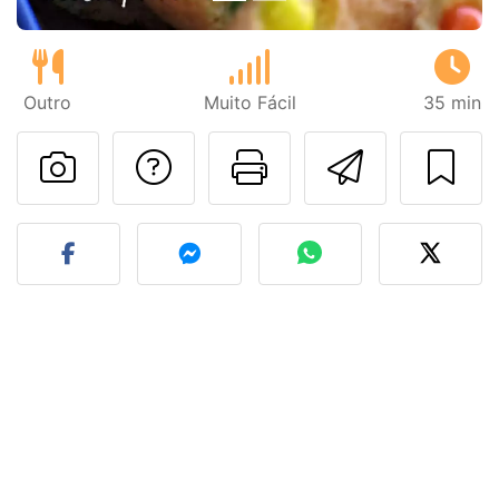
Outro
Muito Fácil
35 min
Falar com o autor d
Imprima esta
Enviar 
Fez esta receita? Compart