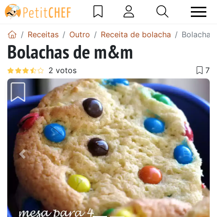
Receitas
Outro
Receita de bolacha
Bolachas
Bolachas de m&m
Anterior
Next