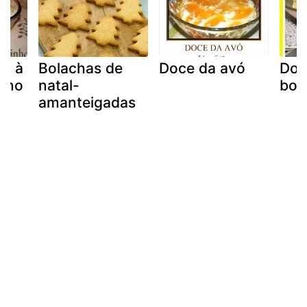
sa à
Bolachas de
Doce da avó
Doc
uno
natal-
bol
amanteigadas