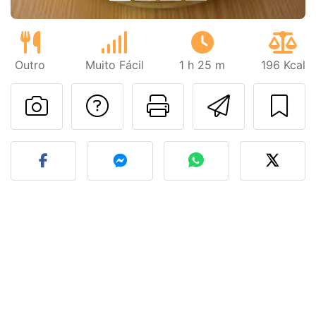
Outro
Muito Fácil
1 h 25 m
196 Kcal
Falar com o autor d
Imprima esta
Enviar 
Fez esta receita? Compart