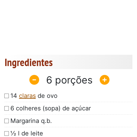
Ingredientes
6
14
claras
de ovo
6 colheres (sopa) de açúcar
Margarina q.b.
½ l de leite