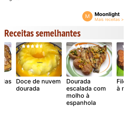
Moonlight
M
Receitas semelhantes
adas
Doce de nuvem
Dourada
Fil
dourada
escalada com
à m
molho à
espanhola