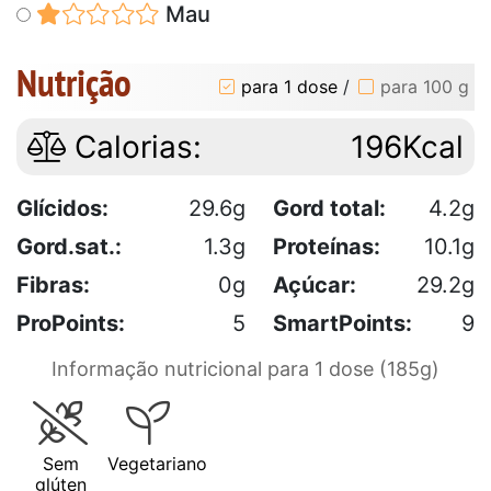
Mau
Nutrição
para 1 dose
/
para 100 g
Calorias:
196Kcal
Glícidos:
29.6g
Gord total:
4.2g
Gord.sat.:
1.3g
Proteínas:
10.1g
Fibras:
0g
Açúcar:
29.2g
ProPoints:
5
SmartPoints:
9
Informação nutricional para 1 dose (185g)
Sem
Vegetariano
glúten