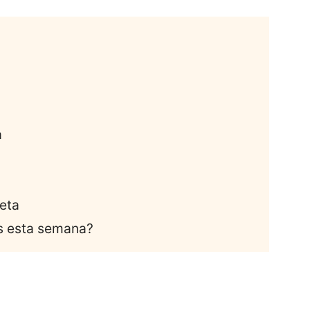
a
feta
as esta semana?