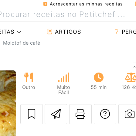
Acrescentar as minhas receitas
ITAS
ARTIGOS
PER
Molotof de café
Outro
Muito
55 min
126 K
Fácil
Enviar esta rec
Imprima es
Falar
Next
F