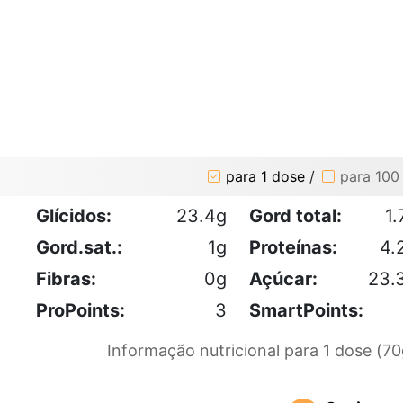
para 1 dose
/
para 100
Glícidos:
23.4g
Gord total:
1.
Gord.sat.:
1g
Proteínas:
4.
Fibras:
0g
Açúcar:
23.
ProPoints:
3
SmartPoints:
Informação nutricional para 1 dose (70