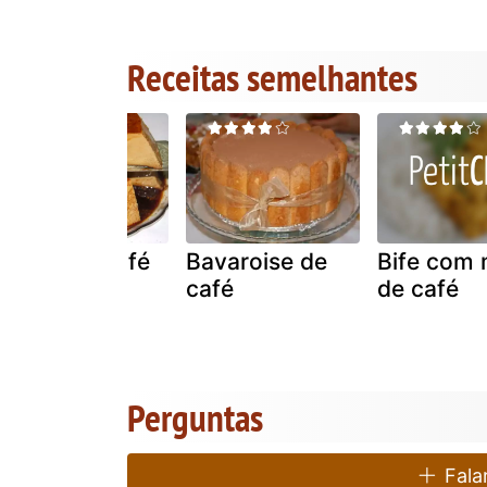
Receitas semelhantes
Pudim de café
Bavaroise de
Bife com
café
de café
Perguntas
Falar