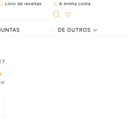
Livro de receitas
A minha conta
GUNTAS
DE OUTROS
cal
eita a um amigo
ta página
 com o autor da receita
ez esta receita? Compartilhe