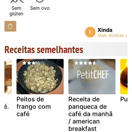
Sem
Sem ovo
glúten
Xinda
X
Receitas semelhantes
Peitos de
Receita de
Pud
fé.
frango com
panqueca de
café
café da manhã
/ american
breakfast