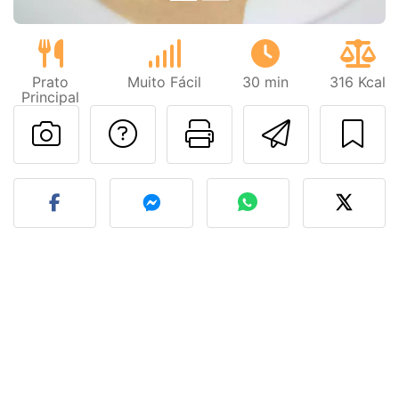
Prato
Muito Fácil
30 min
316 Kcal
Principal
Falar com o autor d
Imprima esta
Enviar 
Fez esta receita? Compart