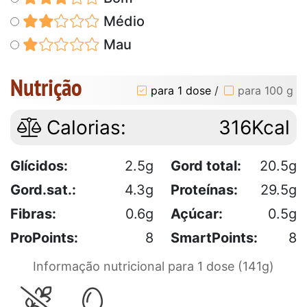
Médio
Mau
Nutrição
para 1 dose
/
para 100 g
Calorias:
316Kcal
Glícidos:
2.5g
Gord total:
20.5g
Gord.sat.:
4.3g
Proteínas:
29.5g
Fibras:
0.6g
Açúcar:
0.5g
ProPoints:
8
SmartPoints:
8
Informação nutricional para 1 dose (141g)