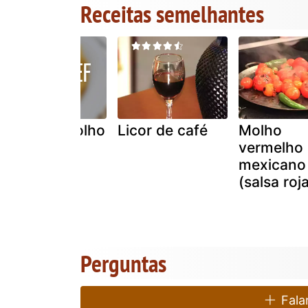
Receitas semelhantes
Bife com molho
Licor de café
Molho
de café
vermelho
mexicano
(salsa roj
Perguntas
Falar