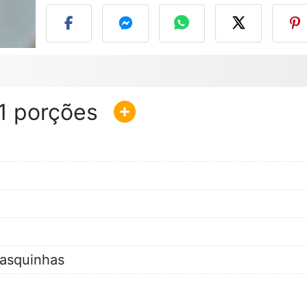
1
lasquinhas