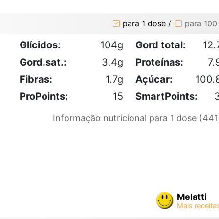
para 1 dose
/
para 100
Glícidos:
104g
Gord total:
12.
Gord.sat.:
3.4g
Proteínas:
7.
Fibras:
1.7g
Açúcar:
100.
ProPoints:
15
SmartPoints:
Informação nutricional para 1 dose (441
Melatti