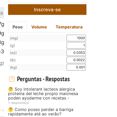
Inscreva-se
 g
7g
Peso
Volume
Temperatura
9g
(mg)
8g
(g)
33
(oz)
(lb)
g)
(kg)
Perguntas - Respostas
🤔 Soy intolerant lacteos alergica
proteina del leche propio maionesa
poden ayudarme con recetas -
1 resposta(s)
🤔 Como posso perder a barriga
rapidamente até ao verão?