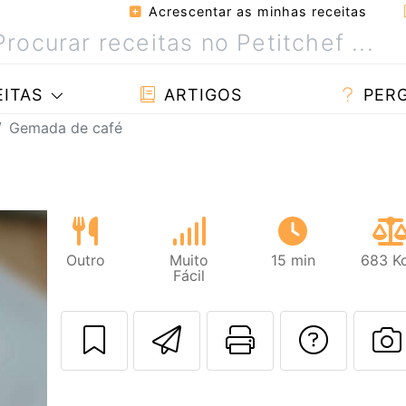
Acrescentar as minhas receitas
ITAS
ARTIGOS
PER
Gemada de café
Outro
Muito
15 min
683 Kc
Fácil
Enviar esta rec
Imprima es
Falar
F