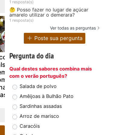
1 resposta(s)
🤔 Posso fazer no lugar de açúcar
amarelo utilizar o demerara?
1 resposta(s)
Ver todas as perguntas
Poste sua pergunta
Pergunta do dia
co de gallo, a
Jubileu de
Espresso
alsa mexicana
cerejas
martini, o
Qual destes sabores combina mais
em parecido
melhor
com o verão português?
om o
coquetel d
Salada de polvo
nagrete
café com
asileiro
vodka
Amêijoas à Bulhão Pato
Sardinhas assadas
Arroz de marisco
Caracóis