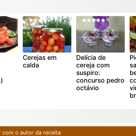
Cerejas em
Delícia de
Pi
calda
cereja com
s
suspiro:
b
a)
concurso pedro
c
octávio
vi
br
 com o autor da receita