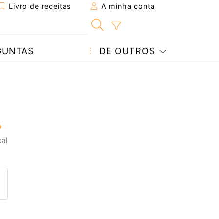
Livro de receitas
A minha conta
GUNTAS
DE OUTROS
al
eita a um amigo
ta página
 com o autor da receita
ez esta receita? Compartilhe