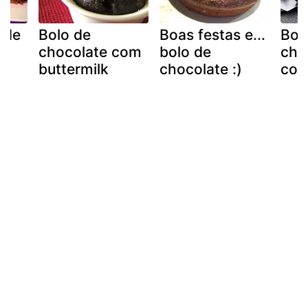
 de
Bolo de
Boas festas e...
Bol
da
chocolate com
bolo de
cho
buttermilk
chocolate :)
com