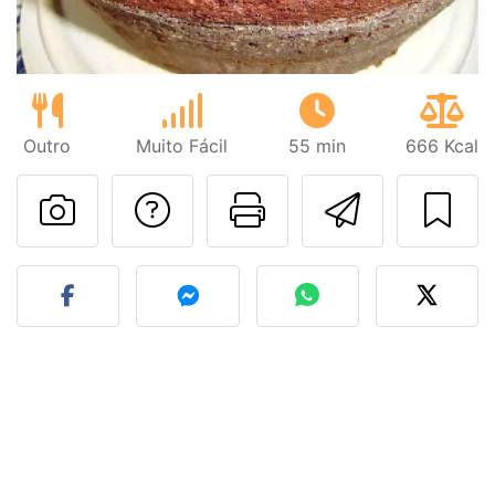
Outro
Muito Fácil
55 min
666 Kcal
Falar com o autor d
Imprima esta
Enviar 
Fez esta receita? Compart