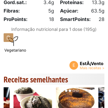
Gord.sat.:
3.4g
Proteínas:
13.3g
Fibras:
5g
Açúcar:
63.5g
ProPoints:
18
SmartPoints:
28
Informação nutricional para 1 dose (195g)
Vegetariano
EstÃ¡Vento
E
Receitas semelhantes