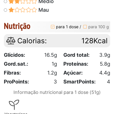
Médio
Mau
Nutrição
para 1 dose
/
para 100 g
Calorias:
128Kcal
Glícidos:
16.5g
Gord total:
3.9g
Gord.sat.:
1g
Proteínas:
5.8g
Fibras:
1.2g
Açúcar:
4.4g
ProPoints:
3
SmartPoints:
4
Informação nutricional para 1 dose (51g)