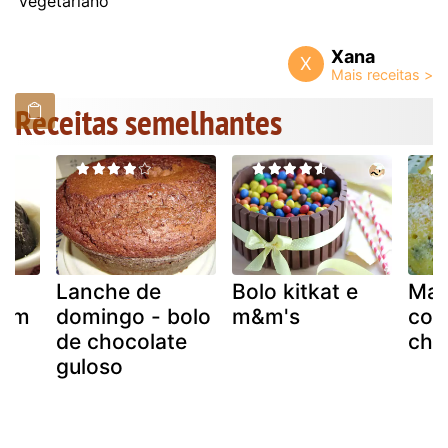
Vegetariano
Xana
X
Receitas semelhantes
Lanche de
Bolo kitkat e
Mad
com
domingo - bolo
m&m's
com
de chocolate
cho
guloso