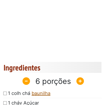
Ingredientes
6
1 colh chá
baunilha
1 cháv Açúcar