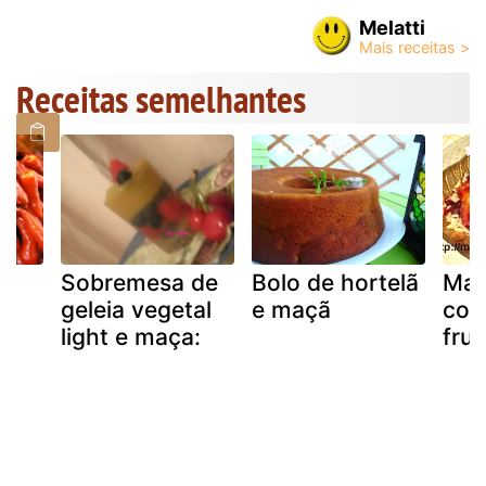
Melatti
Receitas semelhantes
Sobremesa de
Bolo de hortelã
Maç
geleia vegetal
e maçã
com
light e maça:
fru