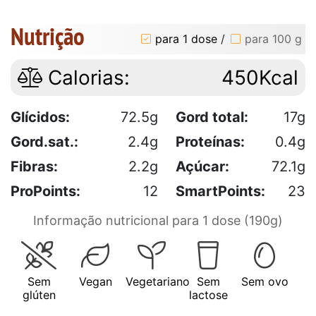
Nutrição
para 1 dose
/
para 100 g
Calorias:
450Kcal
Glícidos:
72.5g
Gord total:
17g
Gord.sat.:
2.4g
Proteínas:
0.4g
Fibras:
2.2g
Açúcar:
72.1g
ProPoints:
12
SmartPoints:
23
Informação nutricional para 1 dose (190g)
Sem
Vegan
Vegetariano
Sem
Sem ovo
glúten
lactose