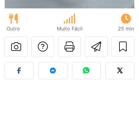
Outro
Muito Fácil
25 min
Falar com o autor d
Imprima esta
Enviar 
Fez esta receita? Compart