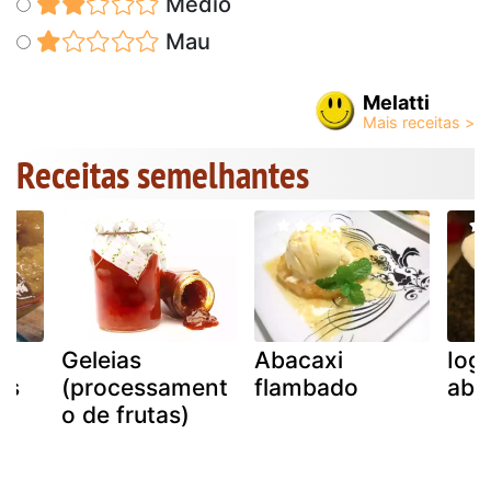
Médio
Mau
Melatti
Receitas semelhantes
e
Geleias
Abacaxi
Iog
ás
(processament
flambado
aba
o de frutas)