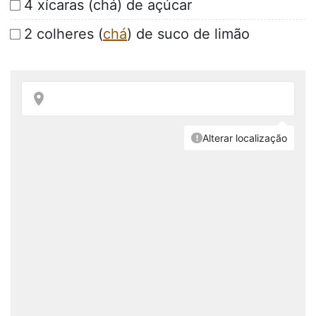
4 xícaras (chá) de açúcar
2 colheres (
chá
) de suco de limão