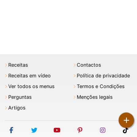
Receitas
Contactos
Receitas em vídeo
Política de privacidade
Ver todos os menus
Termos e Condições
Perguntas
Menções legais
Artigos
+
facebook
twitter
youtube
pinterest
instagram
tik