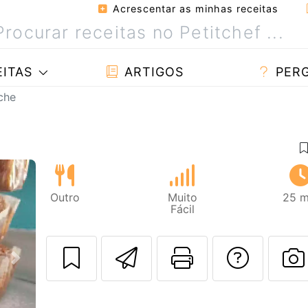
Acrescentar as minhas receitas
ITAS
ARTIGOS
PER
che
Outro
Muito
25 m
Fácil
Enviar esta rec
Imprima es
Falar
Next
F