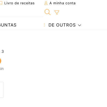
Livro de receitas
A minha conta
GUNTAS
DE OUTROS
in
eita a um amigo
ta página
 com o autor da receita
ez esta receita? Compartilhe