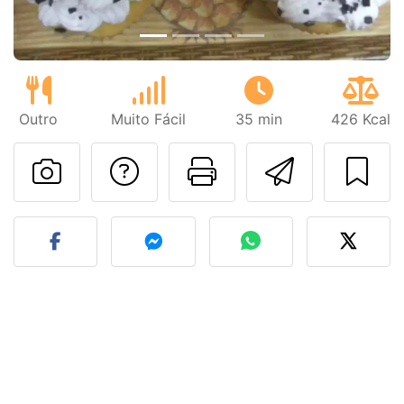
Outro
Muito Fácil
35 min
426 Kcal
Falar com o autor d
Imprima esta
Enviar 
Fez esta receita? Compart