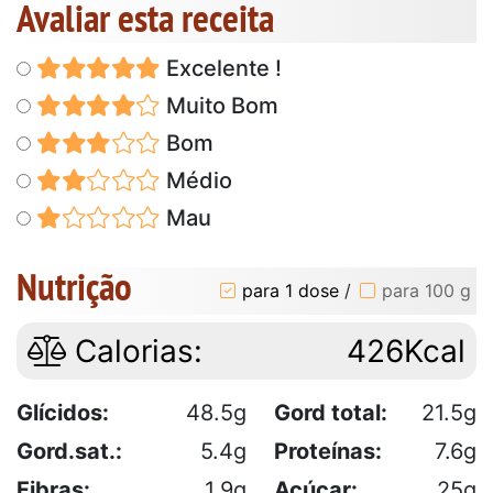
Avaliar esta receita
Excelente !
Muito Bom
Bom
Médio
Mau
Nutrição
para 1 dose
/
para 100 g
Calorias:
426Kcal
Glícidos:
48.5g
Gord total:
21.5g
Gord.sat.:
5.4g
Proteínas:
7.6g
Fibras:
1.9g
Açúcar:
25g