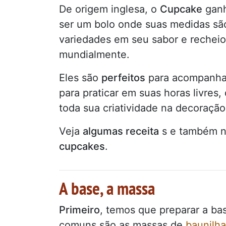
De origem inglesa, o
Cupcake
ganh
ser um bolo onde suas medidas sã
variedades em seu sabor e recheio
mundialmente.
Eles são
perfeitos
para acompanha
para praticar em suas horas livres
toda sua criatividade na decoração
Veja
algumas receita
s e também 
cupcakes
.
A base, a massa
Primeiro
, temos que preparar a ba
comuns são as massas de
baunilha