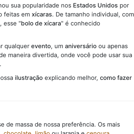
ou sua popularidade nos
Estados Unidos
por
o feitas em
xícaras
. De tamanho individual, com
, esse "
bolo de xícara
" é conhecido
r qualquer
evento
, um
aniversário
ou apenas
, de maneira divertida, onde você pode usar sua
.
nossa
ilustração
explicando melhor,
como fazer
se de massa de nossa preferência. Os mais
,
chocolate
,
limão
ou laranja e
cenoura
.