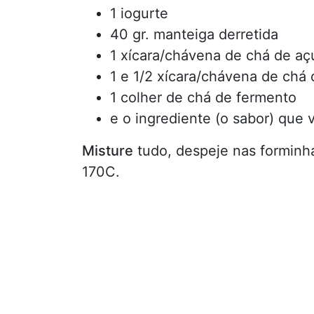
1 iogurte
40 gr. manteiga derretida
1 xícara/chávena de chá de aç
1 e 1/2 xícara/chávena de chá 
1 colher de chá de fermento
e o ingrediente (o sabor) que 
Misture
tudo, despeje nas forminh
170C.