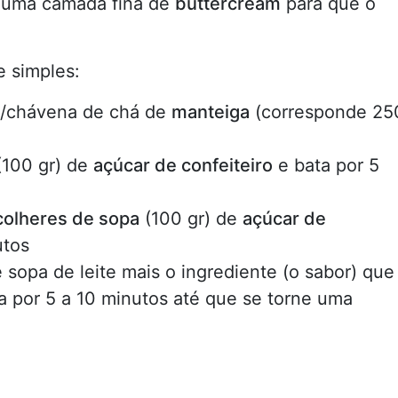
r uma camada fina de
buttercream
para que o
 simples:
/chávena de chá de
manteiga
(corresponde 25
100 gr) de
açúcar de confeiteiro
e bata por 5
colheres de sopa
(100 gr) de
açúcar de
utos
e sopa de leite mais o ingrediente (o sabor) que
a por 5 a 10 minutos até que se torne uma