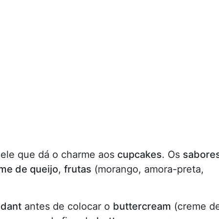
 ele que dá o charme aos
cupcakes
. Os
sabore
me de queijo
,
frutas
(morango, amora-preta,
ndant
antes de colocar o
buttercream
(creme d