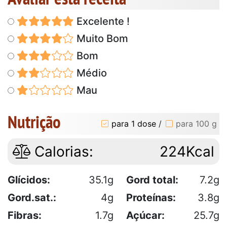
Excelente !
Muito Bom
Bom
Médio
Mau
Nutrição
para 1 dose
/
para 100 g
Calorias:
224Kcal
Glícidos:
35.1g
Gord total:
7.2g
Gord.sat.:
4g
Proteínas:
3.8g
Fibras:
1.7g
Açúcar:
25.7g