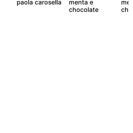
e
paola carosella
menta e
men
e
chocolate
cho