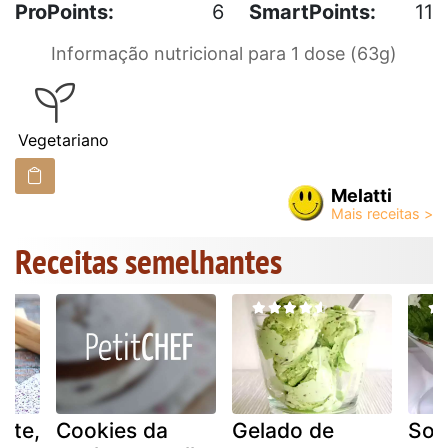
ProPoints:
6
SmartPoints:
11
Informação nutricional para 1 dose (63g)
Vegetariano
Melatti
Receitas semelhantes
ote,
Cookies da
Gelado de
Sor