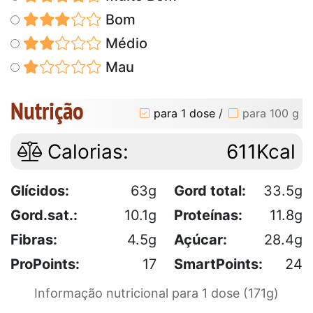
Bom
Médio
Mau
Nutrição
para 1 dose
/
para 100 g
Calorias:
611Kcal
Glícidos:
63g
Gord total:
33.5g
Gord.sat.:
10.1g
Proteínas:
11.8g
Fibras:
4.5g
Açúcar:
28.4g
ProPoints:
17
SmartPoints:
24
Informação nutricional para 1 dose (171g)