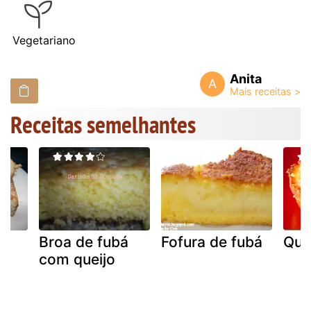
Vegetariano
Anita
A
Receitas semelhantes
co
Broa de fubá
Fofura de fubá
Que
com queijo
e