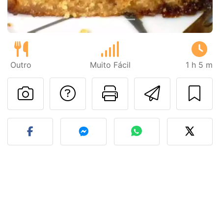
Outro
Muito Fácil
1 h 5 m
Falar com o autor d
Imprima esta
Enviar 
Fez esta receita? Compart