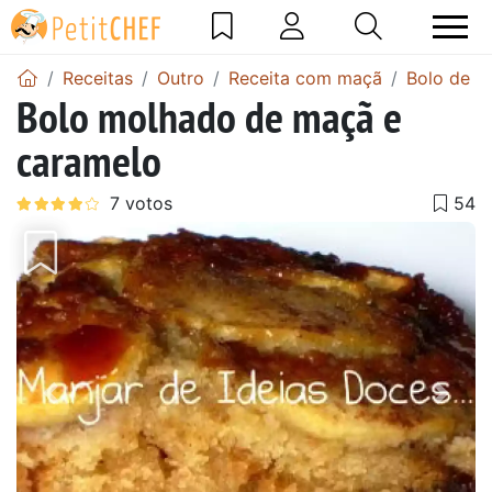
Receitas
Outro
Receita com maçã
Bolo de m
Bolo molhado de maçã e
caramelo
Anterior
Next