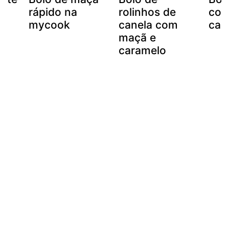
rápido na
rolinhos de
com
mycook
canela com
car
maçã e
caramelo