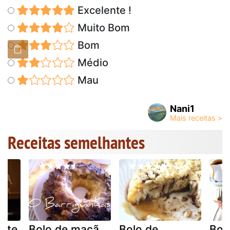
Excelente !
Muito Bom
Bom
Médio
Mau
Nani1
Receitas semelhantes
urte
Bolo de maçã
Bolo de
Bol