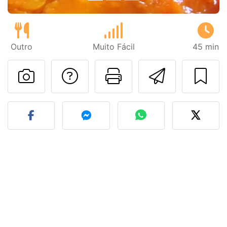
Outro
Muito Fácil
45 min
Falar com o autor d
Imprima esta
Enviar 
Fez esta receita? Compart