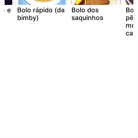
çã e
Bolo rápido (da
Bolo dos
Bol
bimby)
saquinhos
pêr
mol
car