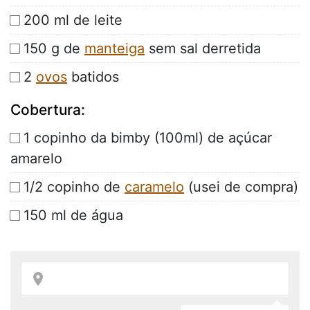
200 ml de leite
150 g de
manteiga
sem sal derretida
2
ovos
batidos
Cobertura:
1 copinho da bimby (100ml) de açúcar
amarelo
1/2 copinho de
caramelo
(usei de compra)
150 ml de água