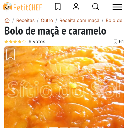
Receitas
Outro
Receita com maçã
Bolo de m
Bolo de maçã e caramelo
Anterior
Next