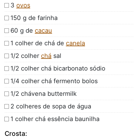
3
ovos
150 g de farinha
60 g de
cacau
1 colher de chá de
canela
1/2 colher
chá
sal
1/2 colher chá bicarbonato sódio
1/4 colher chá fermento bolos
1/2 chávena buttermilk
2 colheres de sopa de água
1 colher chá essência baunilha
Crosta: