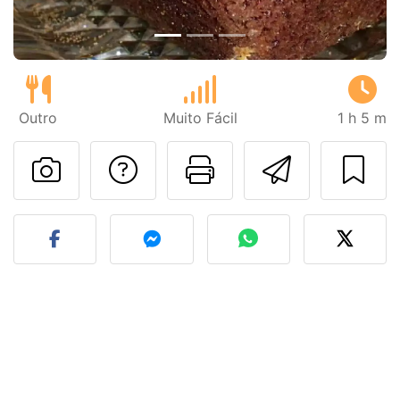
Outro
Muito Fácil
1 h 5 m
Falar com o autor d
Imprima esta
Enviar 
Fez esta receita? Compart