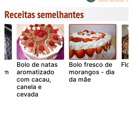
Receitas semelhantes
Bolo de natas
Bolo fresco de
Flo
com
aromatizado
morangos - dia
com cacau,
da mãe
canela e
cevada