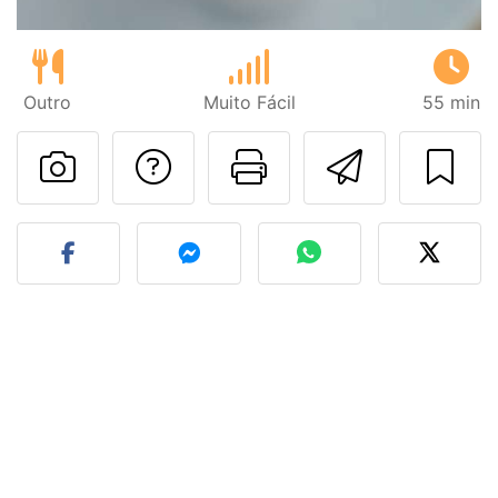
Outro
Muito Fácil
55 min
Falar com o autor d
Imprima esta
Enviar 
Fez esta receita? Compart