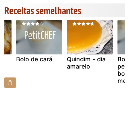
Receitas semelhantes
co
Bolo de cará
Quindim - dia
Bol
amarelo
ped
bol
mo