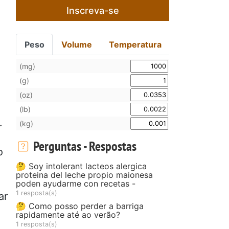
Inscreva-se
Peso
Volume
Temperatura
(mg)
(g)
(oz)
(lb)
.
(kg)
Perguntas - Respostas
o
🤔 Soy intolerant lacteos alergica
proteina del leche propio maionesa
poden ayudarme con recetas -
1 resposta(s)
ar
🤔 Como posso perder a barriga
rapidamente até ao verão?
1 resposta(s)