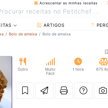
Acrescentar as minhas receitas
ITAS
ARTIGOS
PER
xa
Bolo de ameixa
Bolo de ameixa
Outro
Muito
1 hora
675 Kc
Fácil
Enviar esta rec
Imprima es
Falar
Next
F