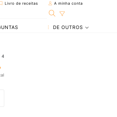
Livro de receitas
A minha conta
GUNTAS
DE OUTROS
al
eita a um amigo
ta página
 com o autor da receita
ez esta receita? Compartilhe