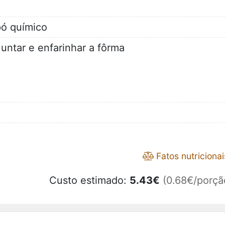
pó químico
 untar e enfarinhar a fôrma
Fatos nutricionai
Custo estimado:
5.43
€
(0.68€/porçã