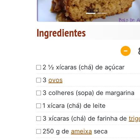
Ingredientes
2 ½ xícaras (chá) de açúcar
3
ovos
3 colheres (sopa) de margarina
1 xícara (chá) de leite
3 xícaras (chá) de farinha de
trig
250 g de
ameixa
seca