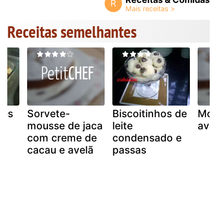
R
Receitas semelhantes
zes
Sorvete-
Biscoitinhos de
Mou
mousse de jaca
leite
ave
com creme de
condensado e
cacau e avelã
passas