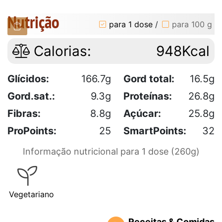
Nutrição
para 1 dose
/
para 100 g
Calorias:
948Kcal
Glícidos:
166.7g
Gord total:
16.5g
Gord.sat.:
9.3g
Proteínas:
26.8g
Fibras:
8.8g
Açúcar:
25.8g
ProPoints:
25
SmartPoints:
32
Informação nutricional para 1 dose (260g)
Vegetariano
Receitas & Comidas