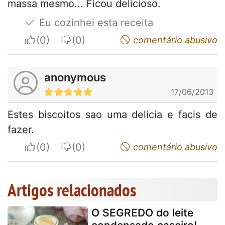
massa mesmo... Ficou delicioso.
Eu cozinhei esta receita
I apreciate
I do not appreciate
comentário abusivo
anonymous
17/06/2013
Estes biscoitos sao uma delicia e facis de
fazer.
I apreciate
I do not appreciate
comentário abusivo
Artigos relacionados
O SEGREDO do leite