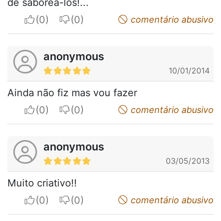
de saboreá-los!...
I apreciate
I do not appreciate
comentário abusivo
anonymous
10/01/2014
Ainda não fiz mas vou fazer
I apreciate
I do not appreciate
comentário abusivo
anonymous
03/05/2013
Muito criativo!!
I apreciate
I do not appreciate
comentário abusivo