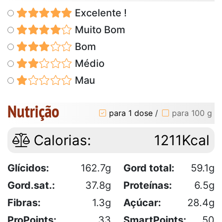
Excelente !
Muito Bom
Bom
Médio
Mau
Nutrição
para 1 dose
/
para 100 g
Calorias:
1211Kcal
Glícidos:
162.7g
Gord total:
59.1g
Gord.sat.:
37.8g
Proteínas:
6.5g
Fibras:
1.3g
Açúcar:
28.4g
ProPoints:
33
SmartPoints:
50