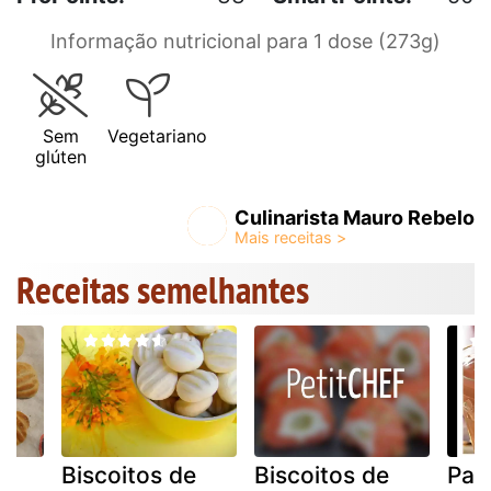
Informação nutricional para 1 dose (273g)
Sem
Vegetariano
glúten
Culinarista Mauro Rebelo
Receitas semelhantes
e
Biscoitos de
Biscoitos de
Pav