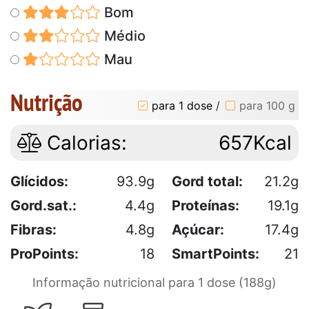
Bom
Médio
Mau
Nutrição
para 1 dose
/
para 100 g
Calorias:
657Kcal
Glícidos:
93.9g
Gord total:
21.2g
Gord.sat.:
4.4g
Proteínas:
19.1g
Fibras:
4.8g
Açúcar:
17.4g
ProPoints:
18
SmartPoints:
21
Informação nutricional para 1 dose (188g)