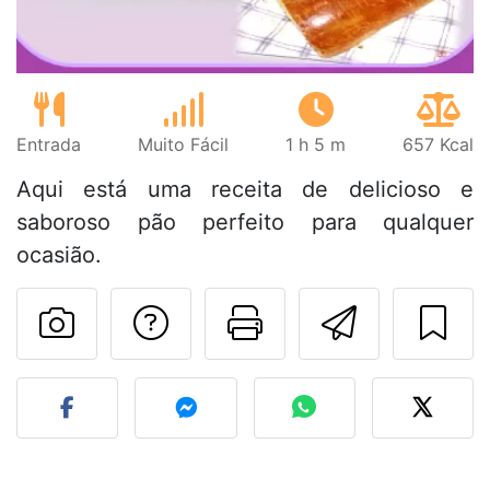
Entrada
Muito Fácil
1 h 5 m
657 Kcal
Aqui está uma receita de delicioso e
saboroso pão perfeito para qualquer
ocasião.
Falar com o autor d
Imprima esta
Enviar 
Fez esta receita? Compart