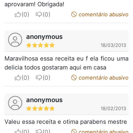
aprovaram! Obrigada!
I apreciate
I do not appreciate
comentário abusivo
anonymous
18/03/2013
Maravilhosa essa receita eu f ela ficou uma
delicia todos gostaram aqui em casa
I apreciate
I do not appreciate
comentário abusivo
anonymous
18/02/2013
Valeu essa receita e otima parabens mestre
I apreciate
I do not appreciate
comentário abusivo