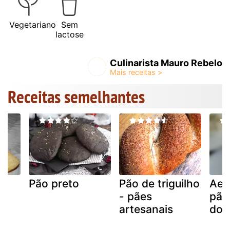
Vegetariano
Sem
lactose
Culinarista Mauro Rebelo
Receitas semelhantes
a
Pão preto
Pão de triguilho
Aes
- pães
pão
artesanais
do 