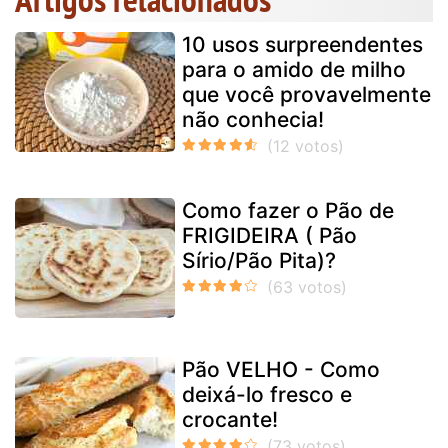
10 usos surpreendentes
para o amido de milho
que você provavelmente
não conhecia!
Como fazer o Pão de
FRIGIDEIRA ( Pão
Sírio/Pão Pita)?
Pão VELHO - Como
deixá-lo fresco e
crocante!