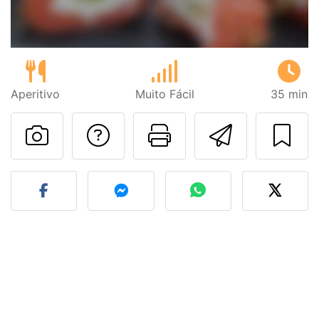
Aperitivo
Muito Fácil
35 min
Falar com o autor d
Imprima esta
Enviar 
Fez esta receita? Compart