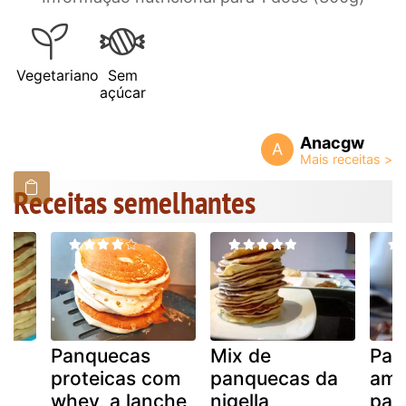
Vegetariano
Sem
açúcar
Anacgw
A
Receitas semelhantes
Panquecas
Mix de
Pan
proteicas com
panquecas da
ame
whey, a lanche
nigella
pan