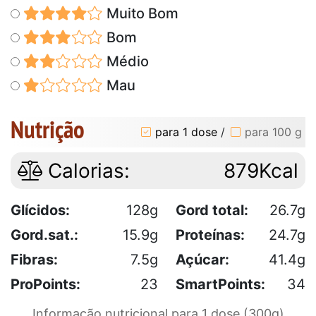
Muito Bom
Bom
Médio
Mau
Nutrição
para 1 dose
/
para 100 g
Calorias:
879Kcal
Glícidos:
128g
Gord total:
26.7g
Gord.sat.:
15.9g
Proteínas:
24.7g
Fibras:
7.5g
Açúcar:
41.4g
ProPoints:
23
SmartPoints:
34
Informação nutricional para 1 dose (300g)