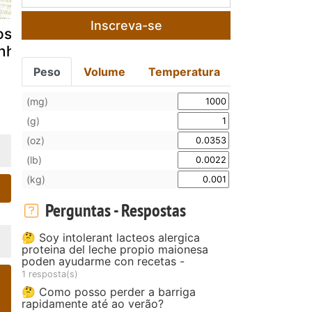
Inscreva-se
sbife ao
Contra-filé com
Morango a
nho tinto
vinho madeira
vinho
Peso
Volume
Temperatura
(mg)
(g)
(oz)
(lb)
(kg)
Perguntas - Respostas
🤔 Soy intolerant lacteos alergica
proteina del leche propio maionesa
poden ayudarme con recetas -
1 resposta(s)
🤔 Como posso perder a barriga
rapidamente até ao verão?