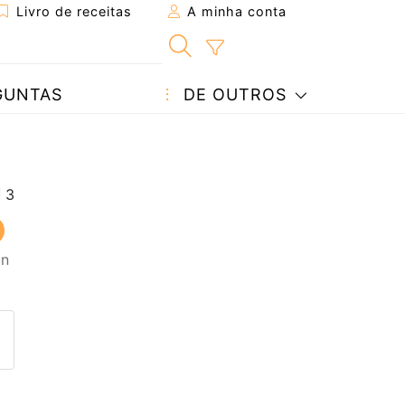
Livro de receitas
A minha conta
GUNTAS
DE OUTROS
in
eita a um amigo
ta página
 com o autor da receita
ez esta receita? Compartilhe