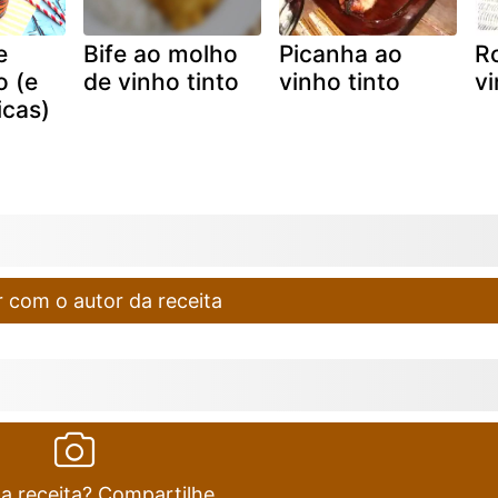
e
Bife ao molho
Picanha ao
Ro
o (e
de vinho tinto
vinho tinto
vi
icas)
 com o autor da receita
ta receita? Compartilhe