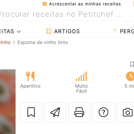
Acrescentar as minhas receitas
ITAS
ARTIGOS
PER
vinho
Espuma de vinho tinto
Aperitivo
Muito
5 m
Fácil
Enviar esta rec
Imprima es
Falar
F