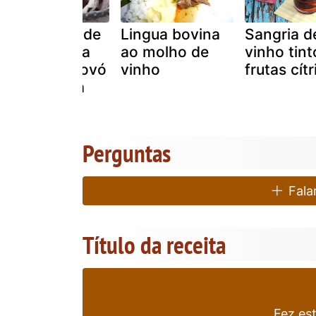
Rosquinhas de
Lingua bovina
Sangria d
vinho tinto: a
ao molho de
vinho tint
receita da vovó
vinho
frutas cítr
que encanta
gerações!
Perguntas
Falar
Título da receita
Fez es