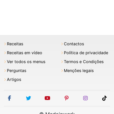
Receitas
Contactos
Receitas em vídeo
Política de privacidade
Ver todos os menus
Termos e Condições
Perguntas
Menções legais
Artigos
facebook
twitter
youtube
pinterest
instagram
tik