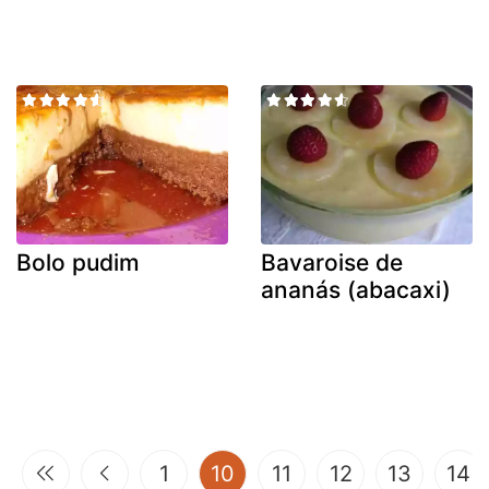
Bolo pudim
Bavaroise de
ananás (abacaxi)
(current)
1
10
11
12
13
14