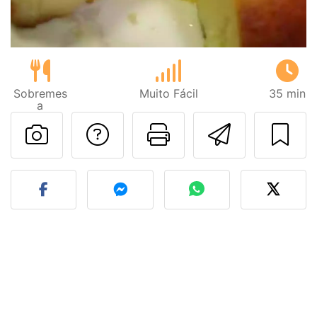
Sobremes
Muito Fácil
35 min
a
Falar com o autor d
Imprima esta
Enviar 
Fez esta receita? Compart