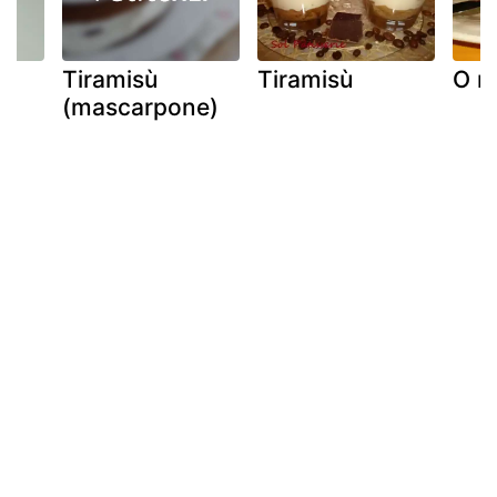
Tiramisù
Tiramisù
O m
(mascarpone)