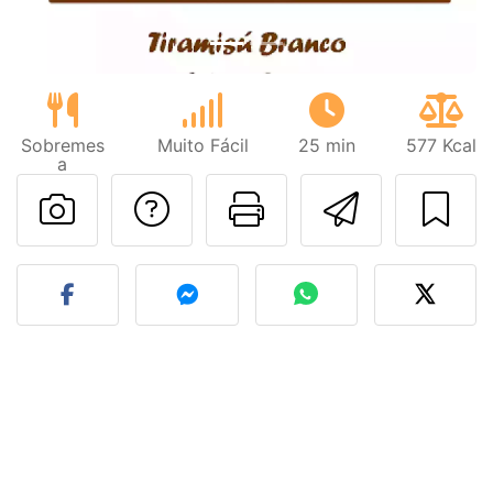
Sobremes
Muito Fácil
25 min
577 Kcal
a
Falar com o autor d
Imprima esta
Enviar 
Fez esta receita? Compart