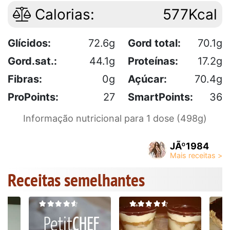
Calorias:
577Kcal
Glícidos:
72.6g
Gord total:
70.1g
Gord.sat.:
44.1g
Proteínas:
17.2g
Fibras:
0g
Açúcar:
70.4g
ProPoints:
27
SmartPoints:
36
Informação nutricional para 1 dose (498g)
JÃº1984
Receitas semelhantes