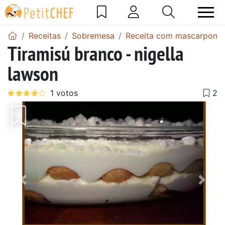
Receitas
Sobremesa
Receita com mascarpone
Tiramisú branco - nigella
lawson
Anterior
Next