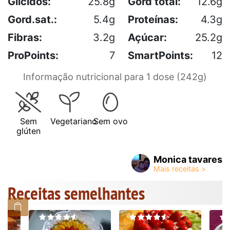
Glícidos:
25.8g
Gord total:
12.6g
Gord.sat.:
5.4g
Proteínas:
4.3g
Fibras:
3.2g
Açúcar:
25.2g
ProPoints:
7
SmartPoints:
12
Informação nutricional para 1 dose (242g)
Sem
Vegetariano
Sem ovo
glúten
Monica tavares
Receitas semelhantes