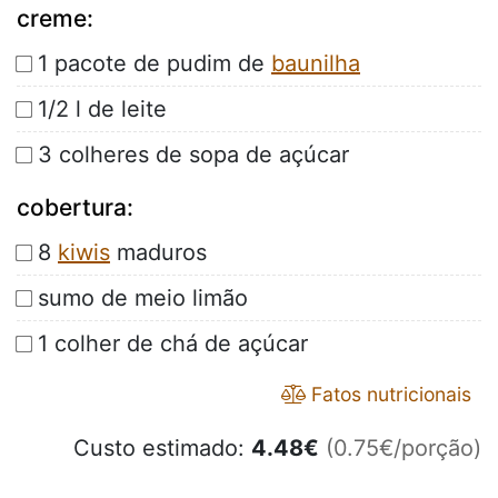
creme:
1 pacote de pudim de
baunilha
1/2 l de leite
3 colheres de sopa de açúcar
cobertura:
8
kiwis
maduros
sumo de meio limão
1 colher de chá de açúcar
Fatos nutricionais
Custo estimado:
4.48
€
(0.75€/porção)