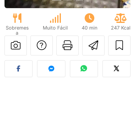
Sobremes
Muito Fácil
40 min
247 Kcal
a
Falar com o autor d
Imprima esta
Enviar 
Fez esta receita? Compart