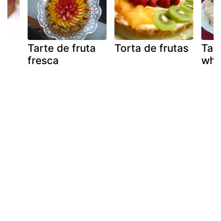
Tarte de fruta
Torta de frutas
Tar
fresca
whi