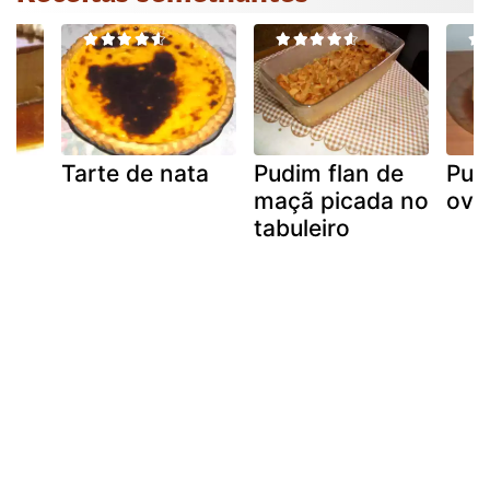
é
Tarte de nata
Pudim flan de
Pud
maçã picada no
ovo
tabuleiro