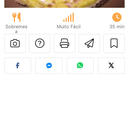
Sobremes
Muito Fácil
35 min
a
Falar com o autor d
Imprima esta
Enviar 
Fez esta receita? Compart