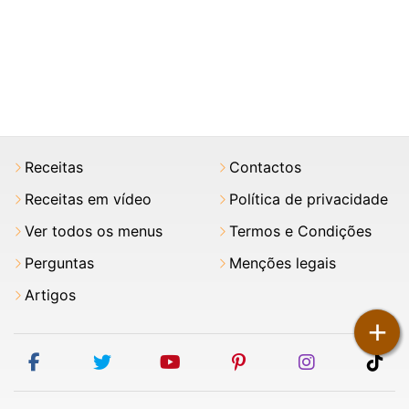
Receitas
Contactos
Receitas em vídeo
Política de privacidade
Ver todos os menus
Termos e Condições
Perguntas
Menções legais
Artigos
+
facebook
twitter
youtube
pinterest
instagram
tik