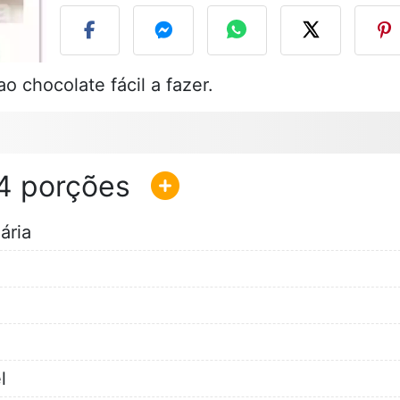
o chocolate fácil a fazer.
4
ária
l