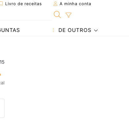
Livro de receitas
A minha conta
GUNTAS
DE OUTROS
al
eita a um amigo
ta página
 com o autor da receita
ez esta receita? Compartilhe