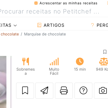
Acrescentar as minhas receitas
ITAS
ARTIGOS
PER
 chocolate
Marquise de chocolate
Sobremes
Muito
15 min
949 Kc
a
Fácil
Enviar esta rec
Imprima es
Falar
F