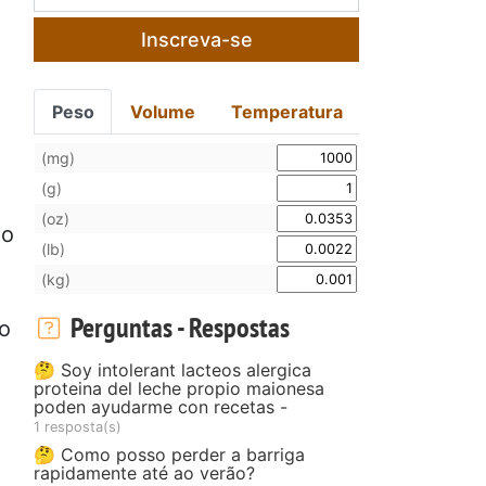
Inscreva-se
Peso
Volume
Temperatura
(mg)
(g)
(oz)
ao
(lb)
(kg)
Perguntas - Respostas
 o
🤔 Soy intolerant lacteos alergica
proteina del leche propio maionesa
poden ayudarme con recetas -
1 resposta(s)
🤔 Como posso perder a barriga
rapidamente até ao verão?