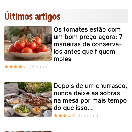
Últimos artigos
Os tomates estão com
um bom preço agora: 7
maneiras de conservá-
los antes que fiquem
moles
Depois de um churrasco,
nunca deixe as sobras
na mesa por mais tempo
do que isso...