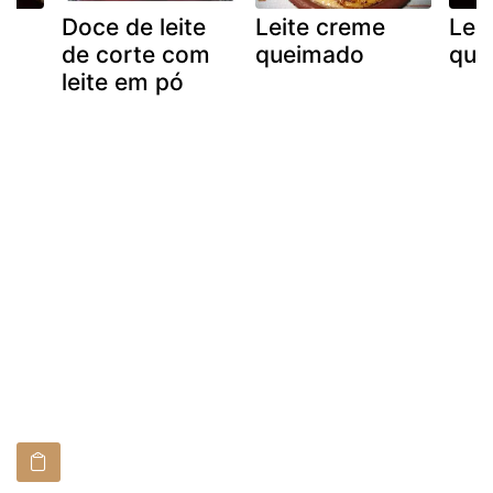
te
Doce de leite
Leite creme
Lei
de corte com
queimado
que
leite em pó