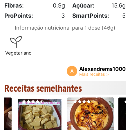
Fibras:
0.9g
Açúcar:
15.6g
ProPoints:
3
SmartPoints:
5
Informação nutricional para 1 dose (46g)
Vegetariano
Alexandrems1000
A
Receitas semelhantes