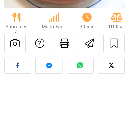
Sobremes
Muito Fácil
30 min
111 Kcal
a
Falar com o autor d
Imprima esta
Enviar 
Fez esta receita? Compart