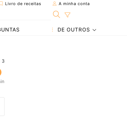
Livro de receitas
A minha conta
GUNTAS
DE OUTROS
in
eita a um amigo
ta página
 com o autor da receita
ez esta receita? Compartilhe