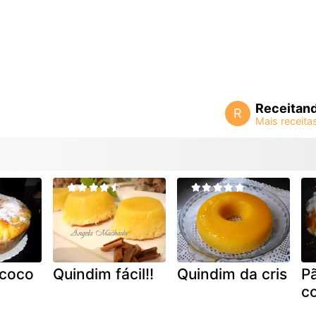
Receitan
R
 coco
Quindim fácil!!
Quindim da cris
P
c