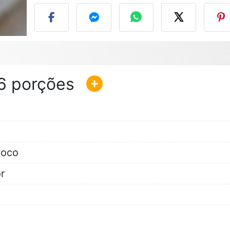
6
coco
r