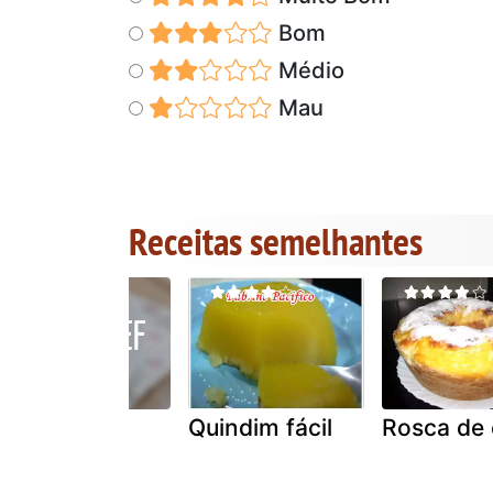
Bom
Médio
Mau
Receitas semelhantes
Doce de
Quindim fácil
Rosca de
jerimum-
abóbora