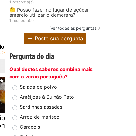
1 resposta(s)
🤔 Posso fazer no lugar de açúcar
amarelo utilizar o demerara?
1 resposta(s)
Ver todas as perguntas
Poste sua pergunta
do
Pergunta do dia
Qual destes sabores combina mais
com o verão português?
Salada de polvo
Amêijoas à Bulhão Pato
Sardinhas assadas
Arroz de marisco
ão de abóbora
Bolo de
Bolo de
om coco
abóbora com
abóbora c
Caracóis
coco
coco (fácil)