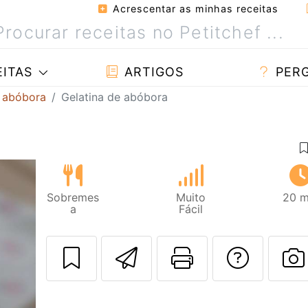
Acrescentar as minhas receitas
ITAS
ARTIGOS
PER
 abóbora
Gelatina de abóbora
Sobremes
Muito
20 m
a
Fácil
Enviar esta rec
Imprima es
Falar
F