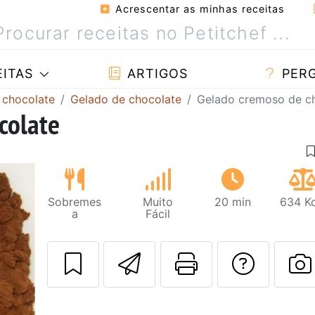
Acrescentar as minhas receitas
ITAS
ARTIGOS
PER
 chocolate
Gelado de chocolate
Gelado cremoso de c
colate
Sobremes
Muito
20 min
634 Kc
a
Fácil
Enviar esta rec
Imprima es
Falar
F