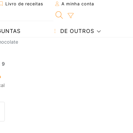
Livro de receitas
A minha conta
GUNTAS
DE OUTROS
hocolate
al
eita a um amigo
ta página
 com o autor da receita
ez esta receita? Compartilhe