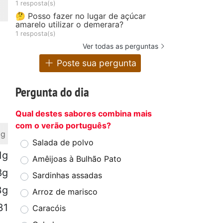
1 resposta(s)
🤔 Posso fazer no lugar de açúcar
amarelo utilizar o demerara?
1 resposta(s)
Ver todas as perguntas
Poste sua pergunta
Pergunta do dia
Qual destes sabores combina mais
com o verão português?
 g
Salada de polvo
1g
Amêijoas à Bulhão Pato
8g
Sardinhas assadas
3g
Arroz de marisco
31
Caracóis