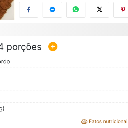
4
ordo
g)
Fatos nutricionai