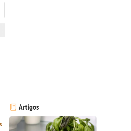
Artigos
s