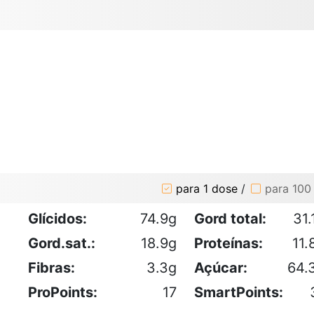
para 1 dose
/
para 100
Glícidos:
74.9g
Gord total:
31.
Gord.sat.:
18.9g
Proteínas:
11.
Fibras:
3.3g
Açúcar:
64.
ProPoints:
17
SmartPoints: