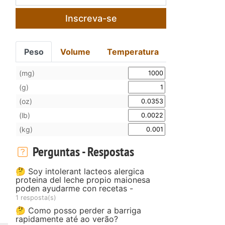
Inscreva-se
Peso
Volume
Temperatura
(mg)
(g)
(oz)
(lb)
(kg)
Perguntas - Respostas
🤔 Soy intolerant lacteos alergica
proteina del leche propio maionesa
poden ayudarme con recetas -
1 resposta(s)
🤔 Como posso perder a barriga
rapidamente até ao verão?