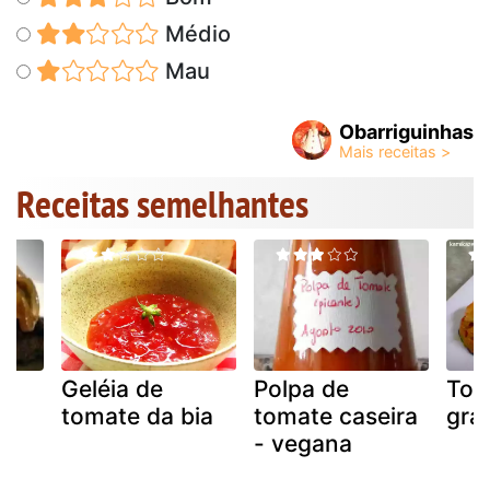
Médio
Mau
Obarriguinhas
Receitas semelhantes
Geléia de
Polpa de
Tom
tomate da bia
tomate caseira
gra
- vegana