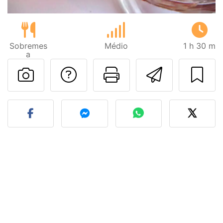
Sobremes
Médio
1 h 30 m
a
Falar com o autor d
Imprima esta
Enviar 
Fez esta receita? Compart