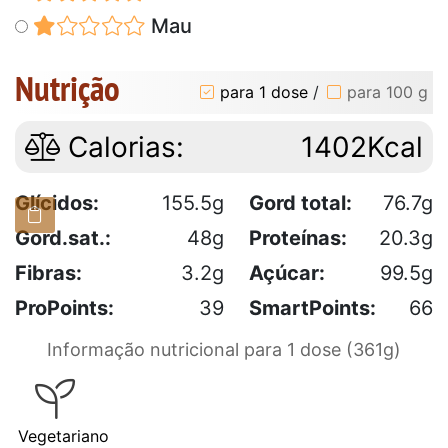
Mau
Nutrição
para 1 dose
/
para 100 g
Calorias:
1402Kcal
Glícidos:
155.5g
Gord total:
76.7g
Gord.sat.:
48g
Proteínas:
20.3g
Fibras:
3.2g
Açúcar:
99.5g
ProPoints:
39
SmartPoints:
66
Informação nutricional para 1 dose (361g)
Vegetariano