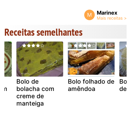
Marinex
M
Receitas semelhantes
Bolo de
Bolo folhado de
Bol
com
bolacha com
amêndoa
deli
creme de
manteiga