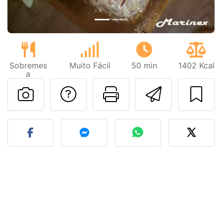
Sobremes
Muito Fácil
50 min
1402 Kcal
a
Falar com o autor d
Imprima esta
Enviar 
Fez esta receita? Compart